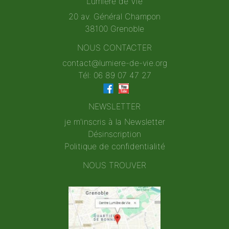
Lumière de Vie
20 av. Général Champon
38100 Grenoble
NOUS CONTACTER
contact@lumiere-de-vie.org
Tél: 06 89 07 47 27
NEWSLETTER
je m'inscris à la Newsletter
Désinscription
Politique de confidentialité
NOUS TROUVER