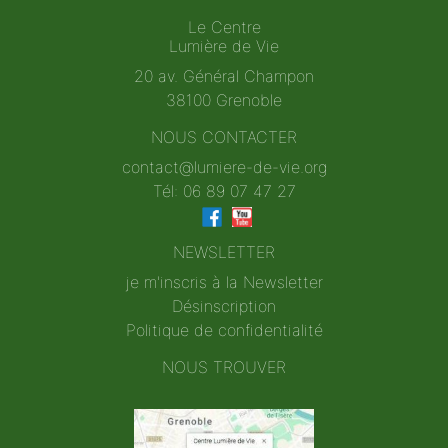
Le Centre
Lumière de Vie
20 av. Général Champon
38100 Grenoble
NOUS CONTACTER
contact@lumiere-de-vie.org
Tél: 06 89 07 47 27
NEWSLETTER
je m'inscris à la Newsletter
Désinscription
Politique de confidentialité
NOUS TROUVER