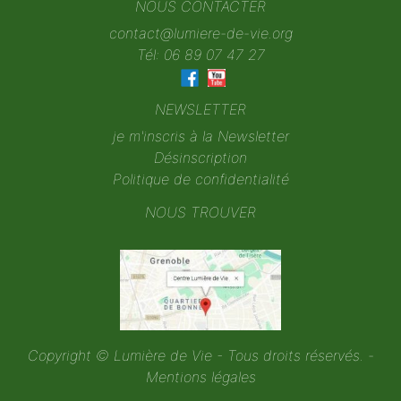
NOUS CONTACTER
contact@lumiere-de-vie.org
Tél: 06 89 07 47 27
NEWSLETTER
je m'inscris à la Newsletter
Désinscription
Politique de confidentialité
NOUS TROUVER
Copyright © Lumière de Vie - Tous droits réservés. -
Mentions légales